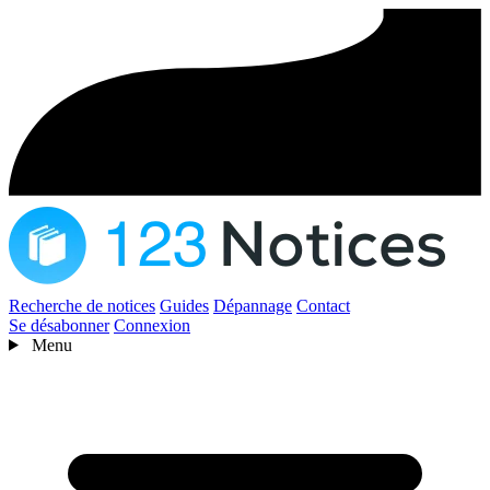
Recherche de notices
Guides
Dépannage
Contact
Se désabonner
Connexion
Menu