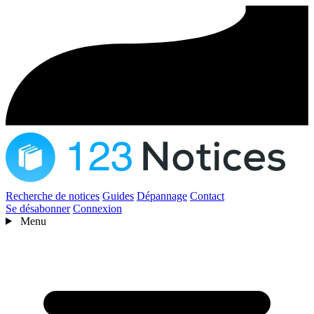
Recherche de notices
Guides
Dépannage
Contact
Se désabonner
Connexion
Menu