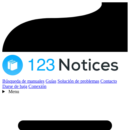
Búsqueda de manuales
Guías
Solución de problemas
Contacto
Darse de baja
Conexión
Menu