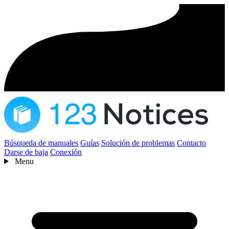
Búsqueda de manuales
Guías
Solución de problemas
Contacto
Darse de baja
Conexión
Menu