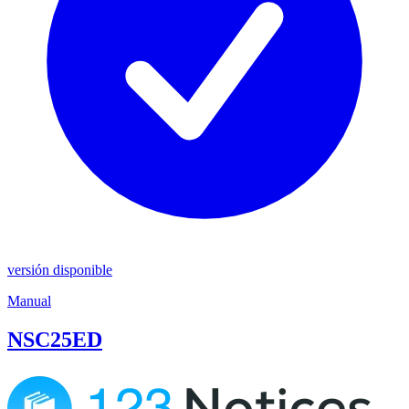
versión disponible
Manual
NSC25ED