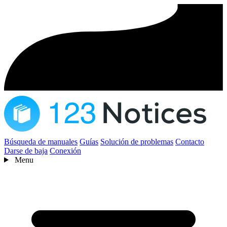
Búsqueda de manuales
Guías
Solución de problemas
Contacto
Darse de baja
Conexión
Menu