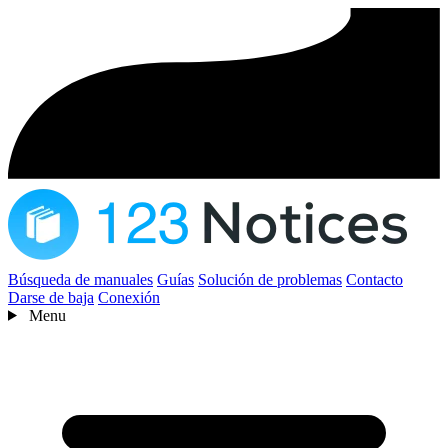
Búsqueda de manuales
Guías
Solución de problemas
Contacto
Darse de baja
Conexión
Menu