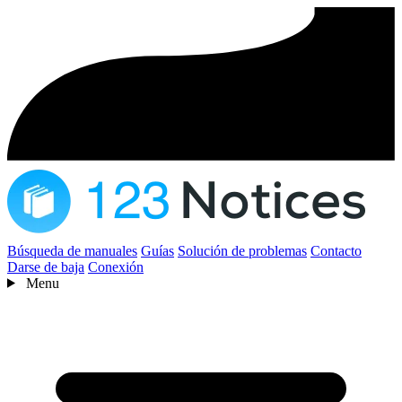
Búsqueda de manuales
Guías
Solución de problemas
Contacto
Darse de baja
Conexión
Menu