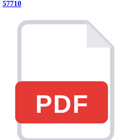
57710
PDF