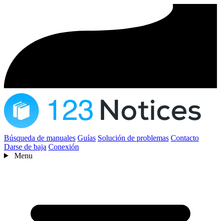
Búsqueda de manuales
Guías
Solución de problemas
Contacto
Darse de baja
Conexión
Menu