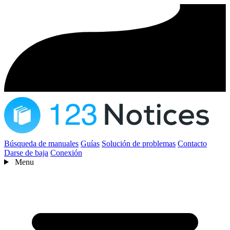
Búsqueda de manuales
Guías
Solución de problemas
Contacto
Darse de baja
Conexión
Menu