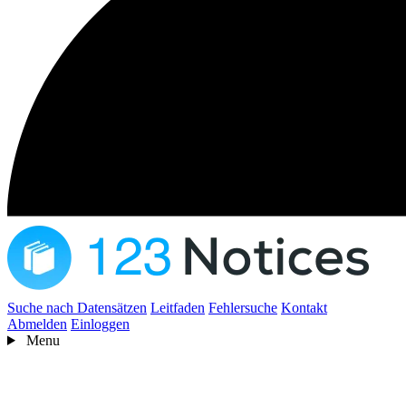
Suche nach Datensätzen
Leitfaden
Fehlersuche
Kontakt
Abmelden
Einloggen
Menu